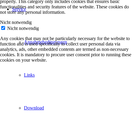
properly. This category only includes cookies that ensures basic
functionalities and security features of the website. These cookies do
Service
not store any personal information.
Nicht notwendig
Nicht notwendig
Any cookies that may not be particularly necessary for the website to
Annahmebedingungen
function and is used specifically to collect user personal data via
analytics, ads, other embedded contents are termed as non-necessary
cookies. It is mandatory to procure user consent prior to running these
cookies on your website.
Links
Download