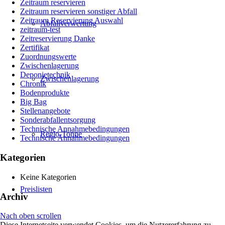
Zeitraum reservieren
Zeitraum reservieren sonstiger Abfall
Zeitraum Reservierung Auswahl
Abfallverwertung
zeitraum-test
Zeitreservierung Danke
Zertifikat
Zuordnungswerte
Zwischenlagerung
Deponietechnik
Zwischenlagerung
Chronik
Bodenprodukte
Big Bag
Stellenangebote
Sonderabfallentsorgung
Technische Annahmebedingungen
Regio-Tonne
Technische Annahmebedingungen
Kategorien
Keine Kategorien
Preislisten
Archiv
Nach oben scrollen
Diese Internetseite verwendet Cookies, um die Nutzererfahrung zu