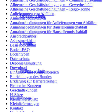
Allgemeine Geschäftsbedingungen – Containeraufstellung
Allgemeine Geschäftsbedingungen – Gewerbeabfall
Allgemeine Geschäftsbedingungen – Regio-Tonne
Anlieferungen von Abfällen
Deponietechnik
Annahmebedingungen
Annahmebedingungen für Anlieferungen von Abfällen
Annahmebedingungen für Baustellenmischabfall
Annahmebedingungen für Baustellenmischabfall
Ansprechpartner
Asbestmerkblatt
Chronik
Basisabdichtung
Boden-FAQ
Bodentypen
Datenschutz
Deponiegasnutzung
Download
Stellenangebote
Eingangs- und Kontrollbereich
Einrichtungen des Bundes
Erklärung zur Barrierefreiheit
Firmen im Konzern
Geschäftskunden
H-Sätze
Privatkunden
Kleinanlieferplatz
Kleinliefermengen
Kontakt