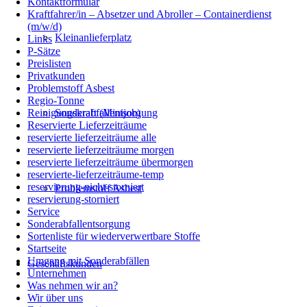
Kontaktformular
Kraftfahrer/in – Absetzer und Abroller – Containerdienst
(m/w/d)
Kleinanlieferplatz
Links
P-Sätze
Preislisten
Privatkunden
Problemstoff Asbest
Regio-Tonne
Sonderabfallentsorgung
Reinigungskraft (Minijob)
Reservierte Lieferzeiträume
reservierte lieferzeiträume alle
reservierte lieferzeiträume morgen
reservierte lieferzeiträume übermorgen
reservierte-lieferzeiträume-temp
reservierung-nicht-storniert
Problemstoff Asbest
reservierung-storniert
Service
Sonderabfallentsorgung
Sortenliste für wiederverwertbare Stoffe
Startseite
Umgang mit Sonderabfällen
Geschäftskunden
Unternehmen
Was nehmen wir an?
Wir über uns